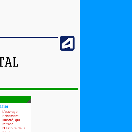
TAL
naire
L'ouvrage
richement
illustré, qui
retrace
l’Histoire de la