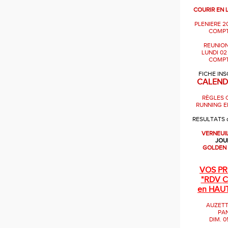
COURIR EN 
PLENIERE 2
COMPT
REUNION
LUNDI 02
COMPT
FICHE INS
CALEND
RÈGLES 
RUNNING E
RESULTATS 
VERNEUI
JOU
GOLDEN
VOS P
"RDV
C
en HAU
AUZETT
PA
DIM. 0