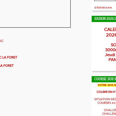
d'Athlétisme.
SAISON 2026/
CALE
202
AC
SO
3000
Jeudi 
 LA FORET
PA
A FORET
COURSE SUR 
VOTRE AVIS 
COURIR EN H
SITUATION GÉ
COURSES en
CHALLE
CHALLENG