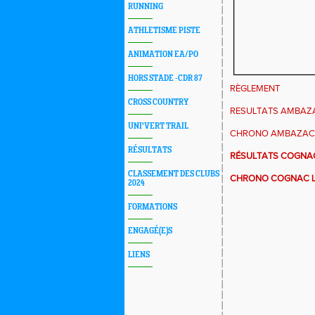
RUNNING
ATHLETISME PISTE
ANIMATION EA/PO
HORS STADE -CDR 87
RÈGLEMENT
CROSS COUNTRY
RESULTATS AMBAZ
UNI'VERT TRAIL
CHRONO AMBAZAC
RÉSULTATS
RÉSULTATS COGNAC
CLASSEMENT DES CLUBS
CHRONO COGNAC L
2024
FORMATIONS
ENGAGÉ(E)S
LIENS