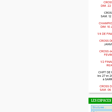
CROSS
DIM. 22
CROSS
SAM. 12
CHAMPIO
DIM. 10
1/4 DE FI
CROSS D
JANVI
CROSS de
FEVRI
1/2 FIN
RGX
CHPT DE 
les 27 et 2
à SAR
CROSS D
SAM. 06
LES ESPACES