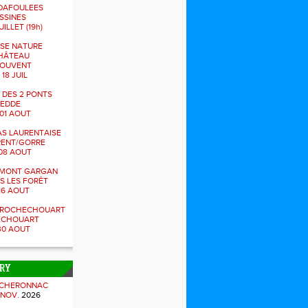
DAFOULEES
SSINES
UILLET (19h)
SE NATURE
HÂTEAU
JOUVENT
 18 JUIL
 DES 2 PONTS
NEDDE
01 AOUT
S LAURENTAISE
RENT/GORRE
08 AOUT
U MONT GARGAN
ES LES FORÊT
16 AOUT
S ROCHECHOUART
ECHOUART
30 AOUT
TRY
 CHERONNAC
 NOV.
2026