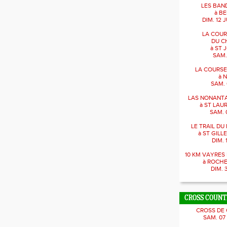
LES BAN
à BE
DIM. 12 J
LA COUR
DU C
à ST 
SAM.
LA COURSE
à 
SAM. 
LAS NONANTA
à ST LAU
SAM. 
LE TRAIL D
à ST GILL
DIM. 
10 KM VAYRE
à ROCH
DIM. 
CROSS COUN
CROSS DE
SAM. 07