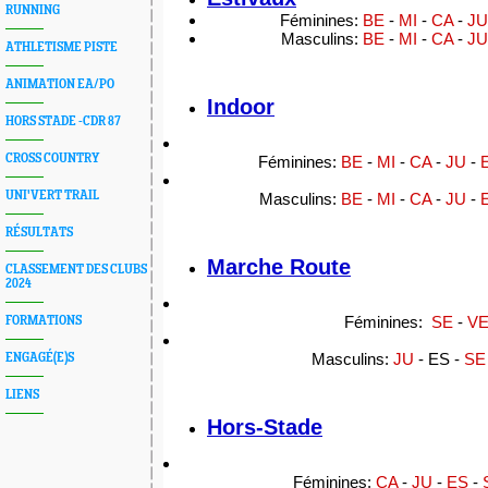
RUNNING
Féminines:
BE
-
MI
-
CA
-
J
Masculins:
BE
-
MI
-
CA
-
JU
ATHLETISME PISTE
ANIMATION EA/PO
Indoor
HORS STADE -CDR 87
CROSS COUNTRY
Féminines:
BE
-
MI
-
CA
-
JU
-
UNI'VERT TRAIL
Masculins:
BE
-
MI
-
CA
-
JU
-
RÉSULTATS
Marche Route
CLASSEMENT DES CLUBS
2024
Féminines:
SE
-
V
FORMATIONS
Masculins:
JU
- ES -
SE
ENGAGÉ(E)S
LIENS
Hors-Stade
Féminines:
CA
-
JU
-
ES
-