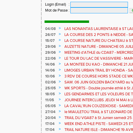
Login (Email)
:
Mot de Passe
:
>
04/08
LAS NONANTAS LAURENTAISE à ST LA
AOUT - COURSE RELAIS sur 90mn
>
26/07
LA COURSE DES 2 PONTS à NEDDE - S
>
15/07
LA COURSE NATURE DU CHATEAU à ST 
JUILLET
>
29/06
AUZETTE NATURE - DIMANCHE 05 JUILLE
>
29/06
MEETING d'ATHLE du CDA87 - MERCREDI
>
22/06
LE TOUR DU LAC DE VASSIVIERE - MA
COURSE NATURE - TDLV c'est ce WK
>
14/06
LA MONTEE DU KAO - DIMANCHE 21 JU
>
14/06
LIMOGES URBAN TRAIL BY HONDA - SA
>
10/06
3 RDV DE COURSE HORS STADE CE WK - L
Bujaleuf
>
02/06
SAM. 06 JUIN GOLDEN BACKYARD au Vas
RONDE DES LEGENDES à BLOND
>
25/05
WK SPORTS - Double journée athlé à St J
stade
>
18/05
LES GENDARMES ET LES VOLEURS DE
>
11/05
JOURNEE INTERCLUBS JEUDI 14 MAI à
>
05/05
LA CAVAL'RUN COUZEIXOISE - SAMEDI 09
>
27/04
le MIAULETOU TRAIL à ST LEONARD DE N
- 13 et 22 km
>
20/04
TRAIL DU VGA87 à St Junien samedi 25 a
LA TOUR à Chateau Chervix - dimanche 2
>
17/04
WEEK END ATHLE PISTE - SAMEDI 25 E
SAINT JUNIEN
>
17/04
TRAIL NATURE ISLE - DIMANCHE 19 AVR