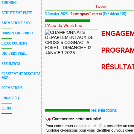
RUNNING
Tweet
ATHLETISME PISTE
3 Janvier 2025 -
Lasvergnas Laurent
(Président HS)
ANIMATION EA/PO
L'Actu du Week-End
ENGAGE
HORS STADE -CDR 87
CROSS COUNTRY
PROGRA
UNI'VERT TRAIL
RÉSULTATS
RÉSULTA
CLASSEMENT DES CLUBS
2024
FORMATIONS
ENGAGÉ(E)S
LIENS
les Réactions
Commentez cette actualité
Pour commenter une actualité il faut posséder un compt
rubrique ci-dessous pour vous identifier ou vous crée