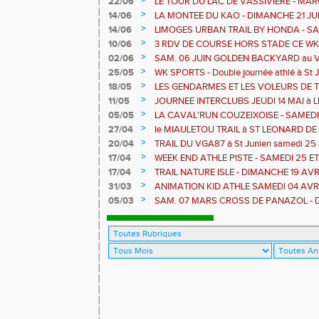
>
22/06
LE TOUR DU LAC DE VASSIVIERE - MA
COURSE NATURE - TDLV c'est ce WK
>
14/06
LA MONTEE DU KAO - DIMANCHE 21 JU
>
14/06
LIMOGES URBAN TRAIL BY HONDA - SA
>
10/06
3 RDV DE COURSE HORS STADE CE WK - L
Bujaleuf
>
02/06
SAM. 06 JUIN GOLDEN BACKYARD au Vas
RONDE DES LEGENDES à BLOND
>
25/05
WK SPORTS - Double journée athlé à St J
stade
>
18/05
LES GENDARMES ET LES VOLEURS DE
>
11/05
JOURNEE INTERCLUBS JEUDI 14 MAI à
>
05/05
LA CAVAL'RUN COUZEIXOISE - SAMEDI 09
>
27/04
le MIAULETOU TRAIL à ST LEONARD DE N
- 13 et 22 km
>
20/04
TRAIL DU VGA87 à St Junien samedi 25 a
LA TOUR à Chateau Chervix - dimanche 2
>
17/04
WEEK END ATHLE PISTE - SAMEDI 25 E
SAINT JUNIEN
>
17/04
TRAIL NATURE ISLE - DIMANCHE 19 AVR
>
31/03
ANIMATION KID ATHLE SAMEDI 04 AVR
>
05/03
SAM. 07 MARS CROSS DE PANAZOL - D
PONTICAUDE 12 KM