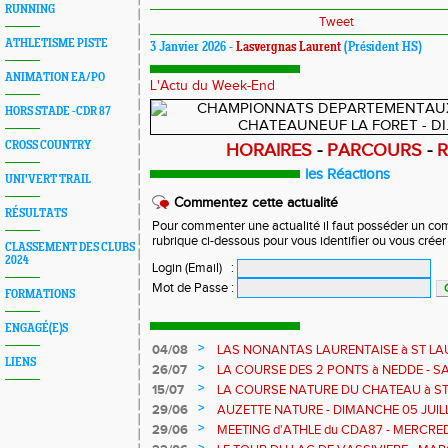
RUNNING
Tweet
ATHLETISME PISTE
3 Janvier 2026 -
Lasvergnas Laurent
(Président HS)
ANIMATION EA/PO
L'Actu du Week-End
HORS STADE -CDR 87
CROSS COUNTRY
HORAIRES
-
PARCOURS
-
les Réactions
UNI'VERT TRAIL
Commentez cette actualité
RÉSULTATS
Pour commenter une actualité il faut posséder un compt
rubrique ci-dessous pour vous identifier ou vous crée
CLASSEMENT DES CLUBS
2024
Login (Email)
:
Mot de Passe
:
FORMATIONS
ENGAGÉ(E)S
>
04/08
LAS NONANTAS LAURENTAISE à ST LA
LIENS
AOUT - COURSE RELAIS sur 90mn
>
26/07
LA COURSE DES 2 PONTS à NEDDE - S
>
15/07
LA COURSE NATURE DU CHATEAU à ST 
JUILLET
>
29/06
AUZETTE NATURE - DIMANCHE 05 JUILLE
>
29/06
MEETING d'ATHLE du CDA87 - MERCREDI