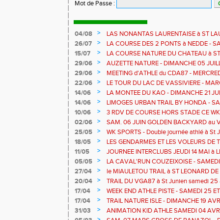
Mot de Passe
:
>
04/08
LAS NONANTAS LAURENTAISE à ST LA
AOUT - COURSE RELAIS sur 90mn
>
26/07
LA COURSE DES 2 PONTS à NEDDE - S
>
15/07
LA COURSE NATURE DU CHATEAU à ST 
JUILLET
>
29/06
AUZETTE NATURE - DIMANCHE 05 JUILLE
>
29/06
MEETING d'ATHLE du CDA87 - MERCREDI
>
22/06
LE TOUR DU LAC DE VASSIVIERE - MA
COURSE NATURE - TDLV c'est ce WK
>
14/06
LA MONTEE DU KAO - DIMANCHE 21 JU
>
14/06
LIMOGES URBAN TRAIL BY HONDA - SA
>
10/06
3 RDV DE COURSE HORS STADE CE WK - L
Bujaleuf
>
02/06
SAM. 06 JUIN GOLDEN BACKYARD au Vas
RONDE DES LEGENDES à BLOND
>
25/05
WK SPORTS - Double journée athlé à St J
stade
>
18/05
LES GENDARMES ET LES VOLEURS DE
>
11/05
JOURNEE INTERCLUBS JEUDI 14 MAI à
>
05/05
LA CAVAL'RUN COUZEIXOISE - SAMEDI 09
>
27/04
le MIAULETOU TRAIL à ST LEONARD DE N
- 13 et 22 km
>
20/04
TRAIL DU VGA87 à St Junien samedi 25 a
LA TOUR à Chateau Chervix - dimanche 2
>
17/04
WEEK END ATHLE PISTE - SAMEDI 25 E
SAINT JUNIEN
>
17/04
TRAIL NATURE ISLE - DIMANCHE 19 AVR
>
31/03
ANIMATION KID ATHLE SAMEDI 04 AVR
>