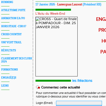
RUNNING
17 Janvier 2026 -
Lasvergnas Laurent
(Président HS)
ATHLETISME PISTE
L'Actu du Week-End
ANIMATION EA/PO
ENG
HORS STADE -CDR 87
PR
CROSS COUNTRY
H
UNI'VERT TRAIL
RÉSULTATS
P
CLASSEMENT DES CLUBS
2024
FORMATIONS
ENGAGÉ(E)S
les Réactions
LIENS
Commentez cette actualité
Pour commenter une actualité il faut posséder un compt
rubrique ci-dessous pour vous identifier ou vous crée
Login (Email)
: