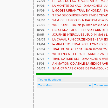
>
22/06
LE TOUR DU LAC DE VASSIVIERE - MA
COURSE NATURE - TDLV c'est ce WK
>
14/06
LA MONTEE DU KAO - DIMANCHE 21 JU
>
14/06
LIMOGES URBAN TRAIL BY HONDA - SA
>
10/06
3 RDV DE COURSE HORS STADE CE WK - L
Bujaleuf
>
02/06
SAM. 06 JUIN GOLDEN BACKYARD au Vas
RONDE DES LEGENDES à BLOND
>
25/05
WK SPORTS - Double journée athlé à St J
stade
>
18/05
LES GENDARMES ET LES VOLEURS DE
>
11/05
JOURNEE INTERCLUBS JEUDI 14 MAI à
>
05/05
LA CAVAL'RUN COUZEIXOISE - SAMEDI 09
>
27/04
le MIAULETOU TRAIL à ST LEONARD DE N
- 13 et 22 km
>
20/04
TRAIL DU VGA87 à St Junien samedi 25 a
LA TOUR à Chateau Chervix - dimanche 2
>
17/04
WEEK END ATHLE PISTE - SAMEDI 25 E
SAINT JUNIEN
>
17/04
TRAIL NATURE ISLE - DIMANCHE 19 AVR
>
31/03
ANIMATION KID ATHLE SAMEDI 04 AVR
>
05/03
SAM. 07 MARS CROSS DE PANAZOL - D
PONTICAUDE 12 KM