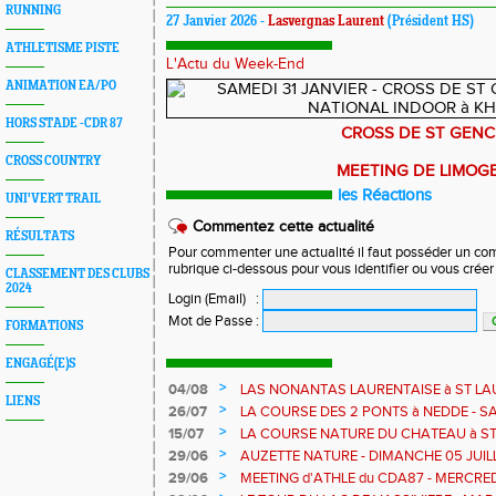
RUNNING
27 Janvier 2026 -
Lasvergnas Laurent
(Président HS)
ATHLETISME PISTE
L'Actu du Week-End
ANIMATION EA/PO
HORS STADE -CDR 87
CROSS DE ST GENC
CROSS COUNTRY
MEETING DE LIMOG
les Réactions
UNI'VERT TRAIL
Commentez cette actualité
RÉSULTATS
Pour commenter une actualité il faut posséder un compt
rubrique ci-dessous pour vous identifier ou vous crée
CLASSEMENT DES CLUBS
2024
Login (Email)
:
Mot de Passe
:
FORMATIONS
ENGAGÉ(E)S
>
04/08
LAS NONANTAS LAURENTAISE à ST LA
LIENS
AOUT - COURSE RELAIS sur 90mn
>
26/07
LA COURSE DES 2 PONTS à NEDDE - S
>
15/07
LA COURSE NATURE DU CHATEAU à ST 
JUILLET
>
29/06
AUZETTE NATURE - DIMANCHE 05 JUILLE
>
29/06
MEETING d'ATHLE du CDA87 - MERCREDI