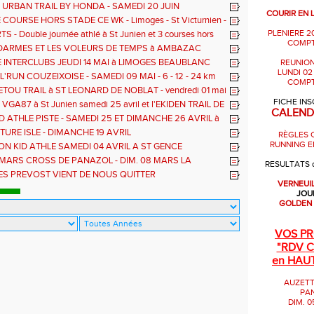
 URBAN TRAIL BY HONDA - SAMEDI 20 JUIN
COURIR EN 
 COURSE HORS STADE CE WK - Limoges - St Victurnien -
PLENIERE 2
 - Double journée athlé à St Junien et 3 courses hors
COMPT
DARMES ET LES VOLEURS DE TEMPS à AMBAZAC
 INTERCLUBS JEUDI 14 MAI à LIMOGES BEAUBLANC
REUNION
LUNDI 02
'RUN COUZEIXOISE - SAMEDI 09 MAI - 6 - 12 - 24 km
COMPT
ETOU TRAIL à ST LEONARD DE NOBLAT - vendredi 01 mai
2 km
FICHE INS
VGA87 à St Junien samedi 25 avril et l'EKIDEN TRAIL DE
CALEND
 Chateau Chervix - dimanche 26 Avril
 ATHLE PISTE - SAMEDI 25 ET DIMANCHE 26 AVRIL à
UNIEN
TURE ISLE - DIMANCHE 19 AVRIL
RÈGLES 
RUNNING E
ON KID ATHLE SAMEDI 04 AVRIL A ST GENCE
 MARS CROSS DE PANAZOL - DIM. 08 MARS LA
RESULTATS 
UDE 12 KM
ES PREVOST VIENT DE NOUS QUITTER
VERNEUI
JOU
GOLDEN
VOS P
"RDV
C
en HAU
AUZETT
PA
DIM. 0