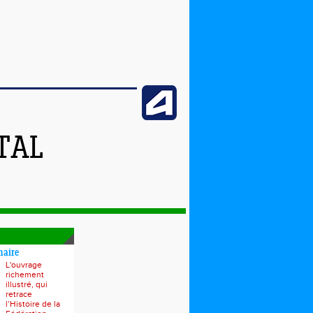
TAL
naire
L'ouvrage
richement
illustré, qui
retrace
l’Histoire de la