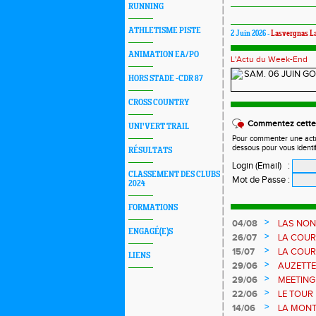
RUNNING
ATHLETISME PISTE
2 Juin 2026 -
Lasvergnas L
ANIMATION EA/PO
L'Actu du Week-End
HORS STADE -CDR 87
CROSS COUNTRY
Commentez cette 
UNI'VERT TRAIL
Pour commenter une actual
dessous pour vous identi
RÉSULTATS
Login (Email)
:
CLASSEMENT DES CLUBS
Mot de Passe
:
2024
FORMATIONS
>
04/08
LAS NON
ENGAGÉ(E)S
AOUT - 
>
26/07
LA COUR
>
15/07
LA COUR
LIENS
JUILLET
>
29/06
AUZETTE 
>
29/06
MEETING 
>
22/06
LE TOUR
COURSE N
>
14/06
LA MONT