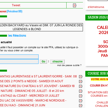
Tweet
d'Athlétisme.
aurent
(Président HS)
SAISON 2026/
CALE
202
les Réactions
SO
actualité
3000
ité il faut posséder un compte sur le site FFA, utilisez la rubrique ci-
fier ou vous créer un compte.
Jeudi 
PA
|
mot de passe oublié ?
COURSE SUR 
ANTAS LAURENTAISE à ST LAURENT/GORRE - SAM. 08
VOTRE AVIS 
COURSE RELAIS sur 90mn
SE DES 2 PONTS à NEDDE - SAMEDI 01 AOUT
COURIR EN H
SE NATURE DU CHATEAU à ST JOUVENT - SAMEDI 18
NATURE - DIMANCHE 05 JUILLET - 8 et 20 km
SITUATION GÉ
d'ATHLE du CDA87 - MERCREDI 01 JUILLET
COURSES en
 DU LAC DE VASSIVIERE - MARCHE NORDIQUE -
CHALLE
ATURE - TDLV c'est ce WK
EE DU KAO - DIMANCHE 21 JUIN
CHALLENG