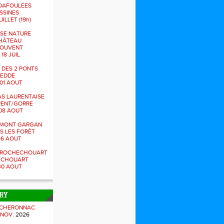
DAFOULEES
SSINES
UILLET (19h)
SE NATURE
HÂTEAU
JOUVENT
 18 JUIL
 DES 2 PONTS
NEDDE
01 AOUT
S LAURENTAISE
RENT/GORRE
08 AOUT
U MONT GARGAN
ES LES FORÊT
16 AOUT
S ROCHECHOUART
ECHOUART
30 AOUT
TRY
 CHERONNAC
 NOV.
2026