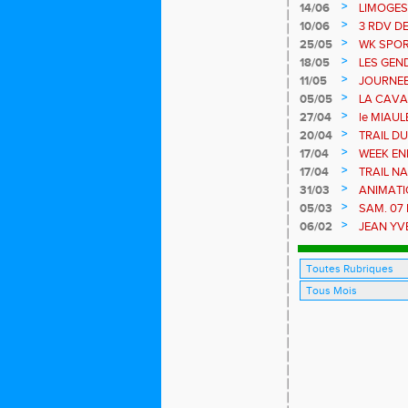
>
14/06
LIMOGES
>
10/06
3 RDV DE
Bujaleuf
>
25/05
WK SPORTS
stade
>
18/05
LES GEN
>
11/05
JOURNEE
>
05/05
LA CAVAL
>
27/04
le MIAUL
- 13 et 2
>
20/04
TRAIL DU 
LA TOUR à
>
17/04
WEEK END
SAINT J
>
17/04
TRAIL NA
>
31/03
ANIMATI
>
05/03
SAM. 07
PONTICA
>
06/02
JEAN YV