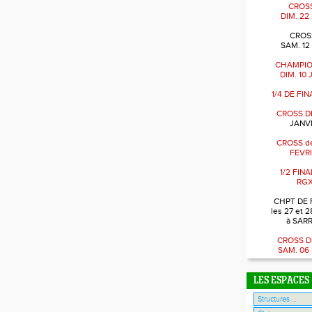
CROSS
DIM. 22
CROSS
SAM. 12
CHAMPIO
DIM. 10
1/4 DE FI
CROSS D
JANVI
CROSS de
FEVRI
1/2 FIN
RGX
CHPT DE 
les 27 et 2
à SAR
CROSS D
SAM. 06
LES ESPACES