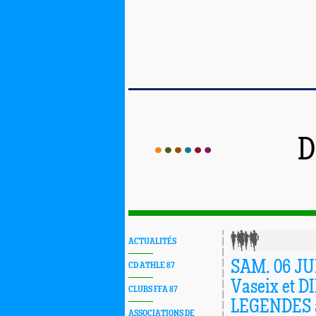
D
ACTUALITÉS
SAM. 06 J
CD ATHLE 87
Vaseix et 
CLUBS FFA 87
LEGENDES 
ASSOCIATIONS DE