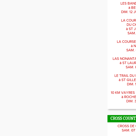
LES BAN
à BE
DIM. 12 J
LA COUR
DU C
à ST 
SAM.
LA COURSE
à 
SAM. 
LAS NONANTA
à ST LAU
SAM. 
LE TRAIL D
à ST GILL
DIM. 
10 KM VAYRE
à ROCH
DIM. 
CROSS COUN
CROSS DE
SAM. 07