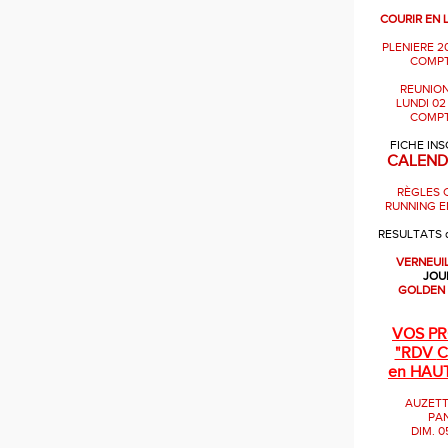
COURIR EN 
PLENIERE 2
COMPT
REUNION
LUNDI 02
COMPT
FICHE INS
CALEND
RÈGLES 
RUNNING E
RESULTATS 
VERNEUI
JOU
GOLDEN
VOS P
"RDV
C
en HAU
AUZETT
PA
DIM. 0