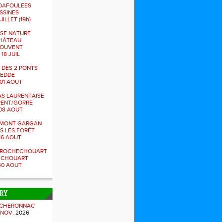
DAFOULEES
SSINES
UILLET (19h)
SE NATURE
HÂTEAU
JOUVENT
 18 JUIL
 DES 2 PONTS
NEDDE
01 AOUT
S LAURENTAISE
RENT/GORRE
08 AOUT
U MONT GARGAN
ES LES FORÊT
16 AOUT
S ROCHECHOUART
ECHOUART
30 AOUT
TRY
 CHERONNAC
 NOV.
2026