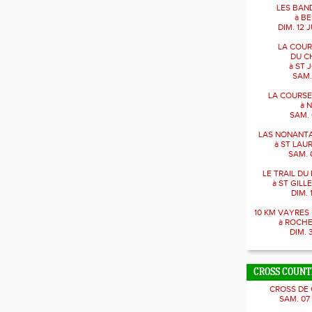
LES BAN
à BE
DIM. 12 J
LA COUR
DU C
à ST 
SAM.
LA COURSE
à 
SAM. 
LAS NONANTA
à ST LAU
SAM. 
LE TRAIL D
à ST GILL
DIM. 
10 KM VAYRE
à ROCH
DIM. 
CROSS COUN
CROSS DE
SAM. 07