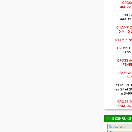
CROSS
DIM. 22
CROSS
SAM. 12
CHAMPIO
DIM. 10
1/4 DE FI
CROSS D
JANVI
CROSS de
FEVRI
1/2 FIN
RGX
CHPT DE 
les 27 et 2
à SAR
CROSS D
SAM. 06
LES ESPACES