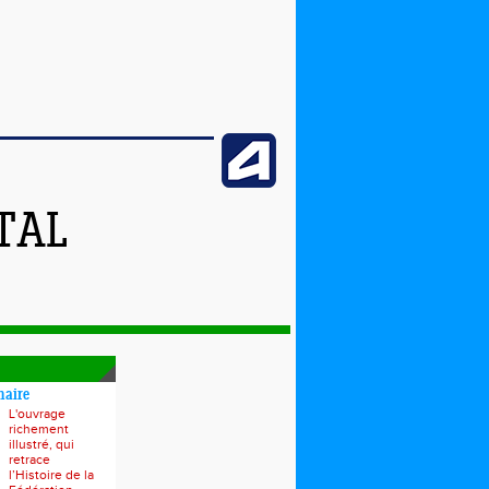
TAL
naire
L'ouvrage
richement
illustré, qui
retrace
l’Histoire de la