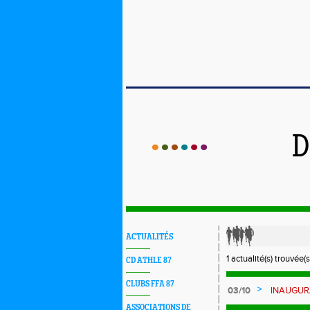
D
ACTUALITÉS
1 actualité(s) trouvée(s
CD ATHLE 87
CLUBS FFA 87
>
03/10
INAUGURA
VEND. 10
ASSOCIATIONS DE