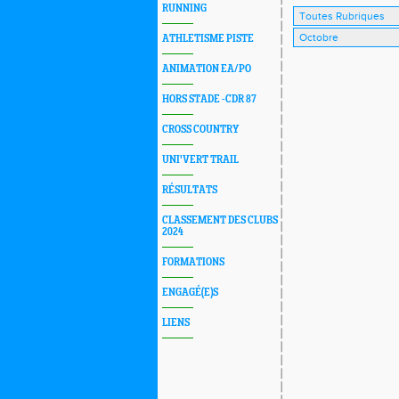
RUNNING
ATHLETISME PISTE
ANIMATION EA/PO
HORS STADE -CDR 87
CROSS COUNTRY
UNI'VERT TRAIL
RÉSULTATS
CLASSEMENT DES CLUBS
2024
FORMATIONS
ENGAGÉ(E)S
LIENS