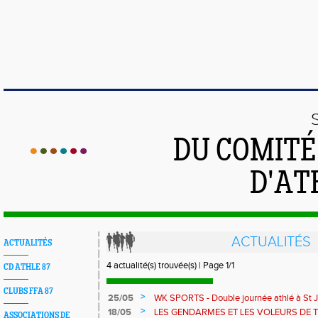
DU COMIT
D'AT
ACTUALITÉS
ACTUALITÉS
4 actualité(s) trouvée(s) | Page 1/1
CD ATHLE 87
CLUBS FFA 87
>
25/05
WK SPORTS - Double journée athlé à St J
stade
>
18/05
LES GENDARMES ET LES VOLEURS DE
ASSOCIATIONS DE