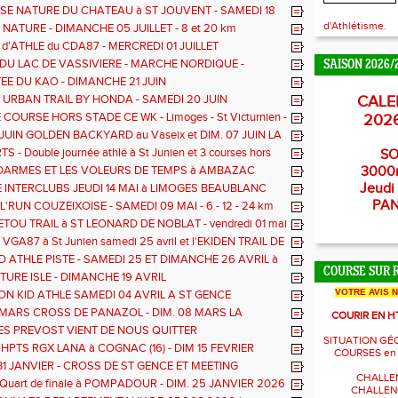
SE NATURE DU CHATEAU à ST JOUVENT - SAMEDI 18
d'Athlétisme.
NATURE - DIMANCHE 05 JUILLET - 8 et 20 km
d'ATHLE du CDA87 - MERCREDI 01 JUILLET
 DU LAC DE VASSIVIERE - MARCHE NORDIQUE -
SAISON 2026/
ATURE - TDLV c'est ce WK
EE DU KAO - DIMANCHE 21 JUIN
 URBAN TRAIL BY HONDA - SAMEDI 20 JUIN
CALE
 COURSE HORS STADE CE WK - Limoges - St Victurnien -
202
JUIN GOLDEN BACKYARD au Vaseix et DIM. 07 JUIN LA
ES LEGENDES à BLOND
 - Double journée athlé à St Junien et 3 courses hors
SO
DARMES ET LES VOLEURS DE TEMPS à AMBAZAC
3000
Jeudi 
 INTERCLUBS JEUDI 14 MAI à LIMOGES BEAUBLANC
PA
'RUN COUZEIXOISE - SAMEDI 09 MAI - 6 - 12 - 24 km
ETOU TRAIL à ST LEONARD DE NOBLAT - vendredi 01 mai
2 km
VGA87 à St Junien samedi 25 avril et l'EKIDEN TRAIL DE
 Chateau Chervix - dimanche 26 Avril
 ATHLE PISTE - SAMEDI 25 ET DIMANCHE 26 AVRIL à
COURSE SUR 
UNIEN
TURE ISLE - DIMANCHE 19 AVRIL
VOTRE AVIS 
ON KID ATHLE SAMEDI 04 AVRIL A ST GENCE
 MARS CROSS DE PANAZOL - DIM. 08 MARS LA
COURIR EN H
UDE 12 KM
ES PREVOST VIENT DE NOUS QUITTER
SITUATION GÉ
PTS RGX LANA à COGNAC (16) - DIM 15 FEVRIER
COURSES en
1 JANVIER - CROSS DE ST GENCE ET MEETING
CHALLE
L INDOOR à KHEOPS
Quart de finale à POMPADOUR - DIM. 25 JANVIER 2026
CHALLENG