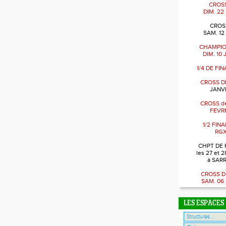
CROSS
DIM. 22
CROSS
SAM. 12
CHAMPIO
DIM. 10
1/4 DE FI
CROSS D
JANVI
CROSS de
FEVRI
1/2 FIN
RGX
CHPT DE 
les 27 et 2
à SAR
CROSS D
SAM. 06
LES ESPACES