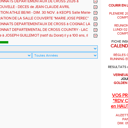
NNATS DEPARTEMENTAUX DE CROSS 2026 à
EUF LA FORET - DI. 11 JANVIER
COURIR EN 
OUVELLE - DECES de JEAN CLAUDE AVRIL
ION ATHLE BE/MI - DIM. 30 NOV. à KEOPS Salle Marie-
PLENIERE 2
ec
COMPT
ATION DE LA SALLE COUVERTE "MARIE JOSE PEREC"
 OCT. à KEOPS
NNATS DEPARTEMENTAUX DE CROSS à COGNAC LA
REUNION
 DIMANCHE 12 JANVIER 2025
NNAT DEPARTEMENTAL DE CROSS COUNTRY - LAC
LUNDI 02
COMPT
T PARDOUX
 JOSEPH GUILLEMOT (natif du Dorat) il y a 100 ans, il
it l'OR Olympique à Anvers sur 5000m
FICHE INS
CALEND
RÈGLES 
RUNNING E
RESULTATS 
VERNEUI
JOU
GOLDEN
VOS P
"RDV
C
en HAU
AUZETT
PA
DIM. 0