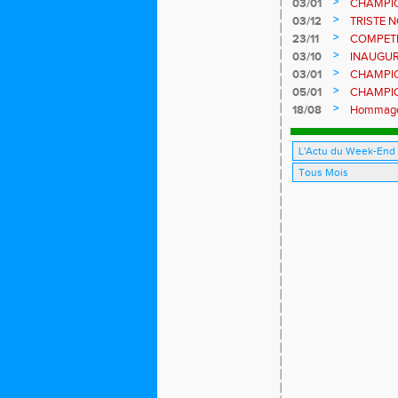
>
03/01
CHAMPIO
CHATEAUN
>
03/12
TRISTE N
>
23/11
COMPETIT
José Per
>
03/10
INAUGUR
VEND. 10
>
03/01
CHAMPIO
FORET -
>
05/01
CHAMPIO
DE SAIN
>
18/08
Hommage à
décrocha