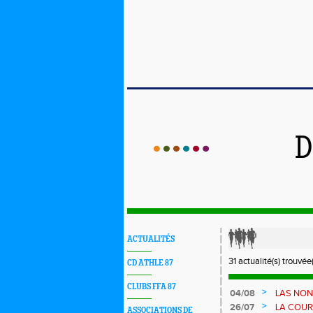
D
ACTUALITÉS
31 actualité(s) trouvée(
CD ATHLE 87
CLUBS FFA 87
>
04/08
LAS NON
AOUT - 
>
26/07
LA COUR
ASSOCIATIONS DE