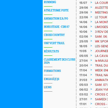
>
RUNNING
15/07
LA COUR
JUILLET
>
29/06
AUZETTE 
ATHLETISME PISTE
>
29/06
MEETING 
>
22/06
LE TOUR
ANIMATION EA/PO
COURSE N
>
14/06
LA MONT
>
14/06
LIMOGES
HORS STADE -CDR 87
>
10/06
3 RDV DE
CROSS COUNTRY
Bujaleuf
>
02/06
SAM. 06 
RONDE D
>
25/05
WK SPORTS
UNI'VERT TRAIL
stade
>
18/05
LES GEN
>
11/05
JOURNEE
RÉSULTATS
>
05/05
LA CAVAL
CLASSEMENT DES CLUBS
>
27/04
le MIAUL
2024
- 13 et 2
>
20/04
TRAIL DU 
LA TOUR à
>
17/04
WEEK END
FORMATIONS
SAINT J
>
17/04
TRAIL NA
ENGAGÉ(E)S
>
31/03
ANIMATI
>
05/03
SAM. 07
LIENS
PONTICA
>
06/02
JEAN YV
>
03/02
CROSS CH
>
27/01
SAMEDI 3
NATIONA
>
17/01
CROSS - 