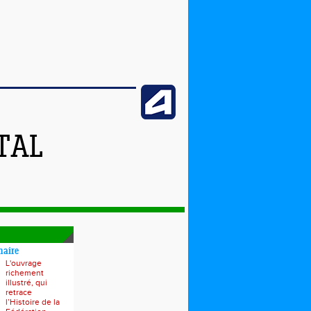
TAL
naire
L'ouvrage
richement
illustré, qui
retrace
l’Histoire de la