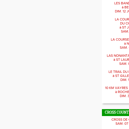
LES BAN
à BE
DIM. 12 J
LA COUR
DU C
à ST 
SAM.
LA COURSE
à 
SAM. 
LAS NONANTA
à ST LAU
SAM. 
LE TRAIL D
à ST GILL
DIM. 
10 KM VAYRE
à ROCH
DIM. 
CROSS COUN
CROSS DE
SAM. 07