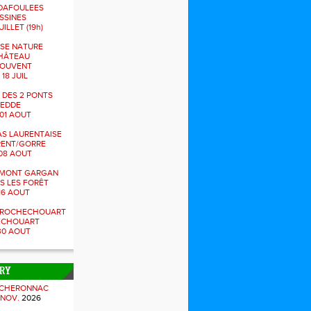
DAFOULEES
SSINES
UILLET (19h)
SE NATURE
HÂTEAU
JOUVENT
 18 JUIL
 DES 2 PONTS
NEDDE
01 AOUT
S LAURENTAISE
RENT/GORRE
08 AOUT
U MONT GARGAN
ES LES FORÊT
16 AOUT
S ROCHECHOUART
ECHOUART
30 AOUT
TRY
 CHERONNAC
 NOV.
2026